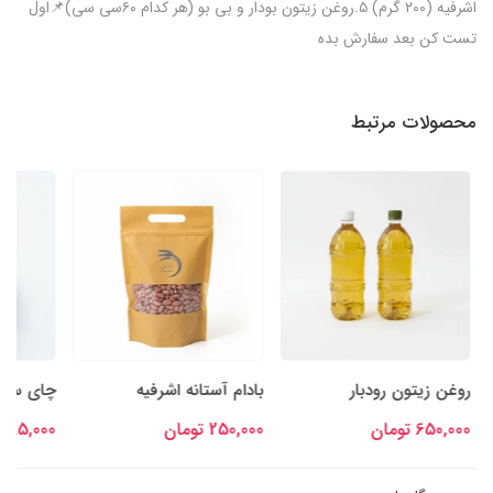
اشرفیه (۲۰۰ گرم) ۵.روغن زیتون بودار و بی بو (هر کدام ۶۰سی سی)📌اول
تست کن بعد سفارش بده
محصولات مرتبط
روغن زیتون رودبار
بادام آستانه اشرفیه
چای سبز 
650,000 تومان
250,000 تومان
95,000 تومان